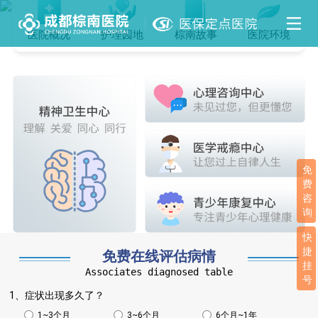
医院概况
护理园地
棕南故事
医院环境
免
费
咨
询
快
捷
免费在线评估病情
挂
Associates diagnosed table
号
1、症状出现多久了？
1~3个月
3~6个月
6个月~1年