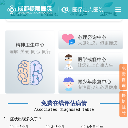
医院概况
护理园地
棕南故事
医院环境
免
费
咨
询
快
捷
免费在线评估病情
挂
Associates diagnosed table
号
1、症状出现多久了？
1~3个月
3~6个月
6个月~1年