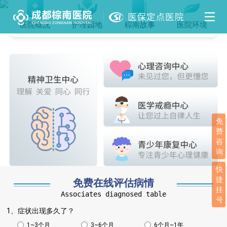
医院概况
护理园地
棕南故事
医院环境
免
费
咨
询
快
捷
免费在线评估病情
挂
Associates diagnosed table
号
1、症状出现多久了？
1~3个月
3~6个月
6个月~1年