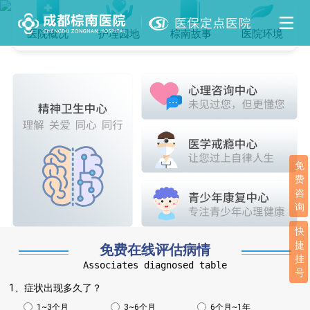
医院概况
护理园地
棕南故事
医院环境
免
费
咨
询
快
捷
免费在线评估病情
挂
Associates diagnosed table
号
1、症状出现多久了？
1~3个月
3~6个月
6个月~1年