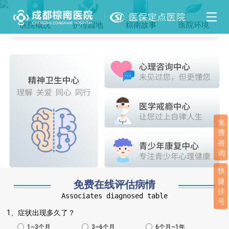
医院概况
护理园地
棕南故事
医院环境
免
费
咨
询
快
捷
免费在线评估病情
挂
Associates diagnosed table
号
1、症状出现多久了？
1~3个月
3~6个月
6个月~1年