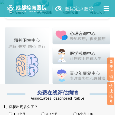
医院概况
护理园地
棕南故事
医院环境
免
费
咨
询
快
捷
免费在线评估病情
挂
Associates diagnosed table
号
1、症状出现多久了？
1~3个月
3~6个月
6个月~1年