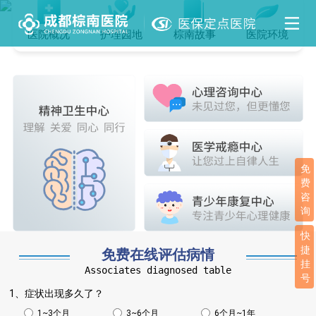
医院概况
护理园地
棕南故事
医院环境
免
费
咨
询
快
捷
免费在线评估病情
挂
Associates diagnosed table
号
1、症状出现多久了？
1~3个月
3~6个月
6个月~1年