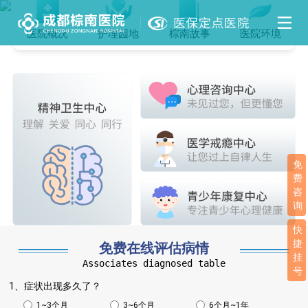
医院概况
护理园地
棕南故事
医院环境
免
费
咨
询
快
捷
免费在线评估病情
挂
Associates diagnosed table
号
1、症状出现多久了？
1~3个月
3~6个月
6个月~1年