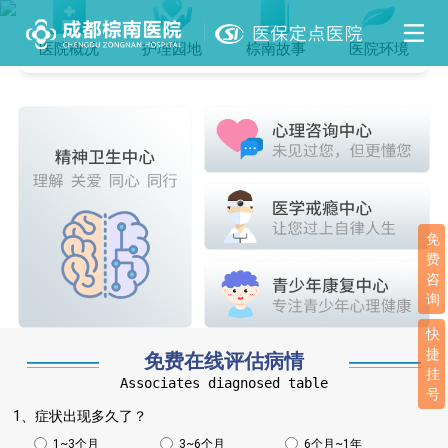
医院概况
护理园地
棕南故事
医院环境
免
费
咨
询
快
捷
免费在线评估病情
挂
Associates diagnosed table
号
1、症状出现多久了？
1~3个月
3~6个月
6个月~1年