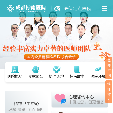
免
费
咨
询
医院概况
专家团队
护理园地
棕南故事
医院环境
快
捷
挂
号