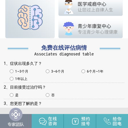
免费在线评估病情
Associates diagnosed table
1、症状出现多久了？
1~3个月
3~6个月
6个月~1年
1年以上
2、目前接受过治疗吗？
是
否
3、您更想了解的是？
病情咨询
治疗方法
治疗费用
治疗周期
其他