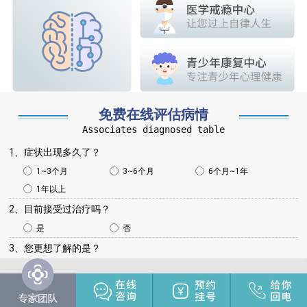
免费在线评估病情
Associates diagnosed table
1、症状出现多久了？
1~3个月
3~6个月
6个月~1年
1年以上
2、目前接受过治疗吗？
是
否
3、您更想了解的是？
病情咨询
治疗方法
治疗费用
治疗周期
其他