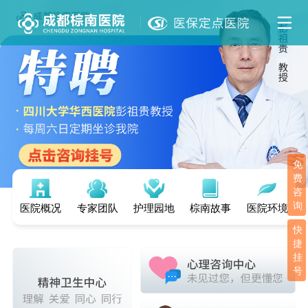
免
费
咨
询
医院概况
专家团队
护理园地
棕南故事
医院环境
快
捷
挂
号