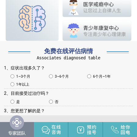
免费在线评估病情
Associates diagnosed table
1、症状出现多久了？
1~3个月
3~6个月
6个月~1年
1年以上
2、目前接受过治疗吗？
是
否
3、您更想了解的是？
病情咨询
治疗方法
治疗费用
治疗周期
其他