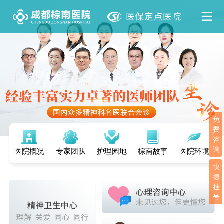
免
费
咨
询
医院概况
专家团队
护理园地
棕南故事
医院环境
快
捷
挂
号