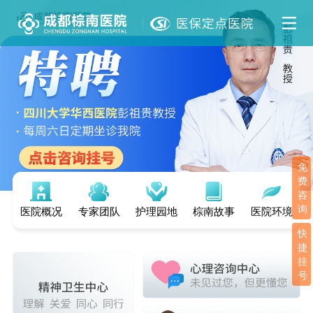
免
费
咨
询
医院概况
专家团队
护理园地
棕南故事
医院环境
快
捷
挂
号