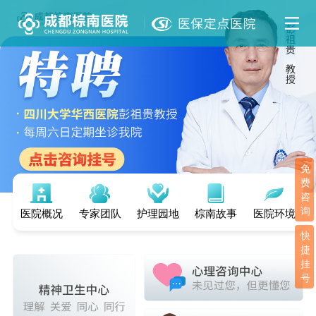
免
费
咨
询
医院概况
专家团队
护理园地
棕南故事
医院环境
快
捷
挂
号