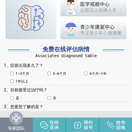
免费在线评估病情
Associates diagnosed table
1、症状出现多久了？
1~3个月
3~6个月
6个月~1年
1年以上
2、目前接受过治疗吗？
是
否
3、您更想了解的是？
病情咨询
治疗方法
治疗费用
治疗周期
其他