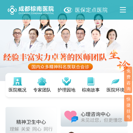
免
费
咨
询
医院概况
专家团队
护理园地
棕南故事
医院环境
快
捷
挂
号