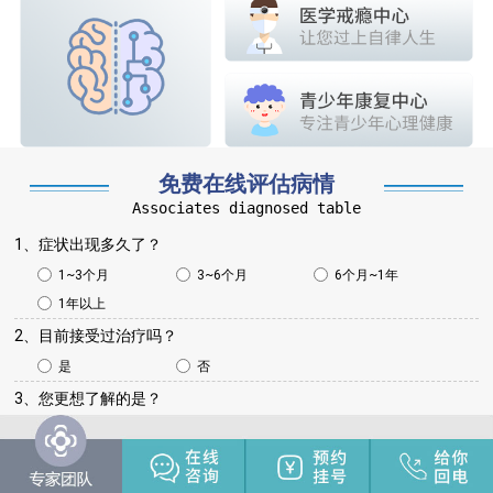
免费在线评估病情
Associates diagnosed table
1、症状出现多久了？
1~3个月
3~6个月
6个月~1年
1年以上
2、目前接受过治疗吗？
是
否
3、您更想了解的是？
病情咨询
治疗方法
治疗费用
治疗周期
其他